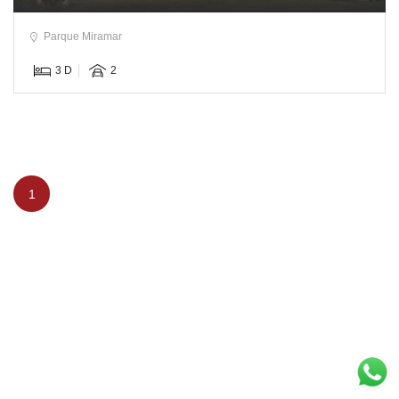
Parque Miramar
3 D
2
1