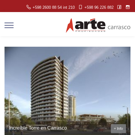
+598 2600 88 54 int 210
+598 96 226 882
Increíble Torre en Carrasco
+ Info