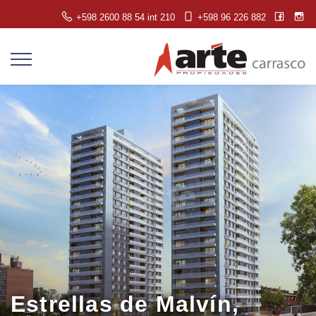
+598 2600 88 54 int 210
+598 96 226 882
Estrellas de Malvín,