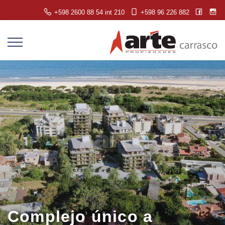
+598 2600 88 54 int 210
+598 96 226 882
Complejo único a