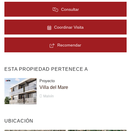
Consultar
Coordinar Visita
Recomendar
ESTA PROPIEDAD PERTENECE A
Proyecto
Villa del Mare
Malvín
UBICACIÓN