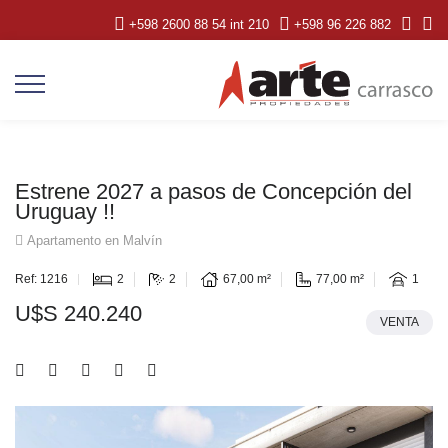
+598 2600 88 54 int 210
+598 96 226 882
Estrene 2027 a pasos de Concepción del
Uruguay !!
Apartamento en Malvín
Ref: 1216
2
2
67,00 m²
77,00 m²
1
U$S 240.240
VENTA