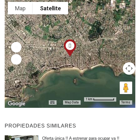
Map
Satellite
1 km
Map Data
Terms
PROPIEDADES SIMILARES
Oferta única !! A estrenar para ocupar ya !!