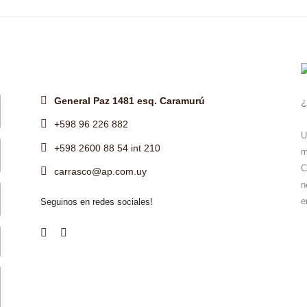
General Paz 1481 esq. Caramurú
¿
+598 96 226 882
U
+598 2600 88 54 int 210
m
C
carrasco@ap.com.uy
n
e
Seguinos en redes sociales!