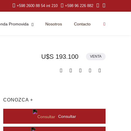
+598 2600 88 54 int 210
+598 96 226 882
ienda Promovida
Nosotros
Contacto
U$S 193.100
VENTA
CONOZCA +
Consultar