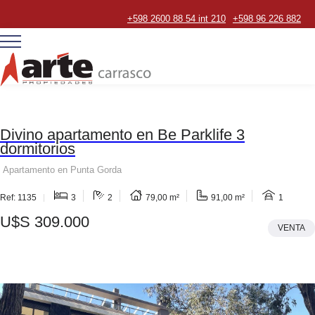
+598 2600 88 54 int 210
+598 96 226 882
Divino apartamento en Be Parklife 3
dormitorios
Apartamento en Punta Gorda
Ref: 1135
3
2
79,00 m²
91,00 m²
1
U$S 309.000
VENTA