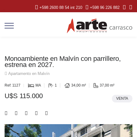
+598 2600 88 54 int 210
+598 96 226 882
Monoambiente en Malvín con parrillero,
estrena en 2027.
Apartamento en Malvín
Ref: 1127
MA
1
34,00 m²
37,00 m²
U$S 115.000
VENTA