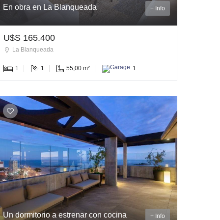
En obra en La Blanqueada
+ Info
U$S 165.400
La Blanqueada
1
1
55,00 m²
1
Un dormitorio a estrenar con cocina
+ Info