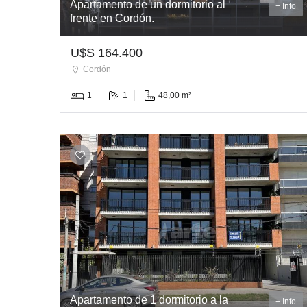
Apartamento de un dormitorio al
+ Info
frente en Cordón.
U$S 164.400
Cordón
1
1
48,00 m²
Apartamento de 1 dormitorio a la
+ Info