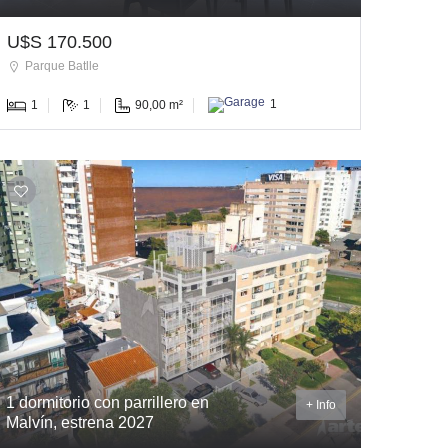
U$S 170.500
Parque Batlle
1
1
90,00 m²
1
1 dormitorio con parrillero en
+ Info
Malvín, estrena 2027