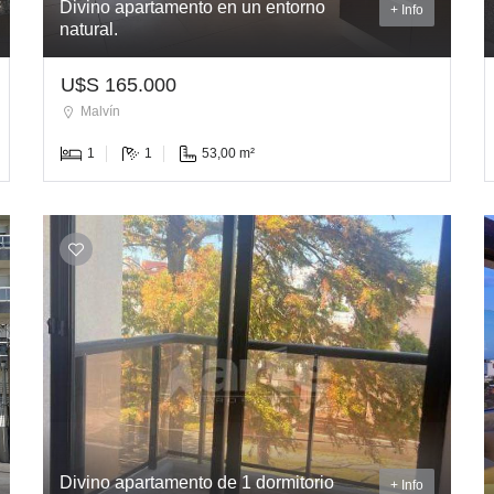
Divino apartamento en un entorno
+ Info
natural.
U$S 165.000
Malvín
1
1
53,00 m²
Divino apartamento de 1 dormitorio
+ Info