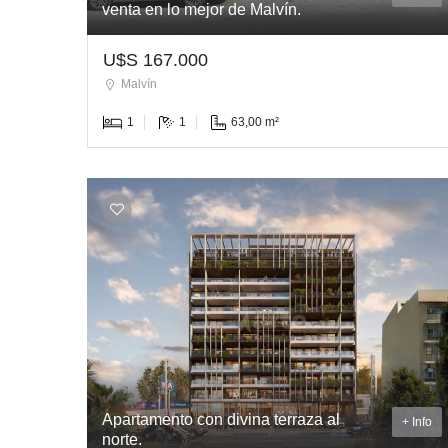
venta en lo mejor de Malvín.
U$S 167.000
Malvín
1
1
63,00 m²
Apartamento con divina terraza al
+ Info
norte.