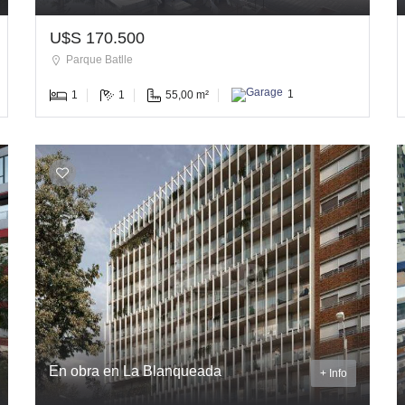
U$S 170.500
Parque Batlle
1
1
55,00 m²
1
En obra en La Blanqueada
+ Info