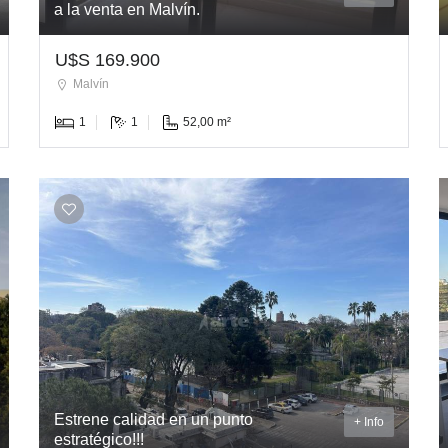
a la venta en Malvín.
U$S 169.900
Malvín
1
1
52,00 m²
Estrene calidad en un punto
+ Info
estratégico!!!