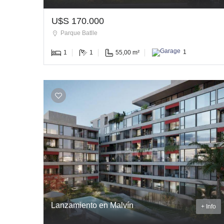
U$S 170.000
Parque Batlle
1
1
55,00 m²
1
Lanzamiento en Malvín
+ Info