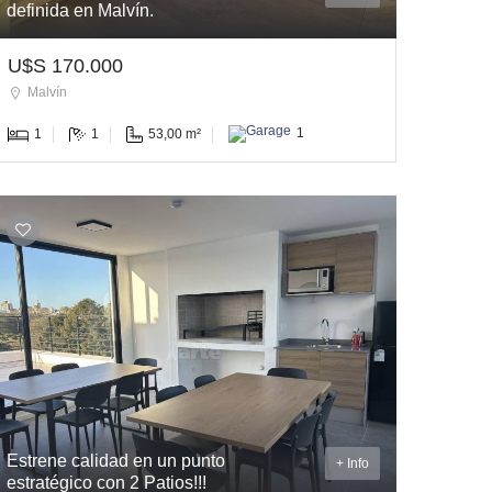
definida en Malvín.
U$S 170.000
Malvín
1
1
53,00 m²
1
Estrene calidad en un punto
+ Info
estratégico con 2 Patios!!!